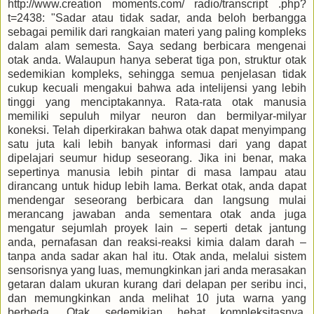
http://www.creation moments.com/ radio/transcript .php?
t=2438: "Sadar atau tidak sadar, anda beloh berbangga
sebagai pemilik dari rangkaian materi yang paling kompleks
dalam alam semesta. Saya sedang berbicara mengenai
otak anda. Walaupun hanya seberat tiga pon, struktur otak
sedemikian kompleks, sehingga semua penjelasan tidak
cukup kecuali mengakui bahwa ada intelijensi yang lebih
tinggi yang menciptakannya. Rata-rata otak manusia
memiliki sepuluh milyar neuron dan bermilyar-milyar
koneksi. Telah diperkirakan bahwa otak dapat menyimpang
satu juta kali lebih banyak informasi dari yang dapat
dipelajari seumur hidup seseorang. Jika ini benar, maka
sepertinya manusia lebih pintar di masa lampau atau
dirancang untuk hidup lebih lama. Berkat otak, anda dapat
mendengar seseorang berbicara dan langsung mulai
merancang jawaban anda sementara otak anda juga
mengatur sejumlah proyek lain – seperti detak jantung
anda, pernafasan dan reaksi-reaksi kimia dalam darah –
tanpa anda sadar akan hal itu. Otak anda, melalui sistem
sensorisnya yang luas, memungkinkan jari anda merasakan
getaran dalam ukuran kurang dari delapan per seribu inci,
dan memungkinkan anda melihat 10 juta warna yang
berbeda. Otak sedemikian hebat kompleksitasnya,