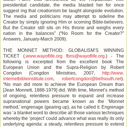
presidential candidate, the media blasted her for once
suggest ing that creationism be taught alongside evolution.
The media and politicians may attempt to sideline the
Creator by simply ignoring Him or scorning Bible-believers.
But the Creator still sits on His throne and weighs every
nation in the balances” (“No Room for the Creator?”
Answers, January-March 2009).
THE MONNET METHOD: GLOBALISM’S WINNING
TICKET (.
www.wayoflife.org
fbns@wayoflife.org
.) - The
following is excerpted from the excellent book The
European Union and the Supra-Religion by Robert
Congdon (Congdon Ministries, 2007,
http://www.
internetbibleinstitute.com
,
robertcongdon@bellsouth.net
).
“No man did more to achieve the European Dream than
[Jean Monnett, 1888-1979] did. With time, Monnet’s method
of ongoing, relentless pressure to expand and increase
supranational powers became known as the ‘Monnet
method,’ engrenage (gearing up), as he called it. Engrenage
was ‘a blanket word to describe all those various techniques
whereby the ‘project’ could advance what was really its only
underlying agenda: a steady, relentless pressure to extend