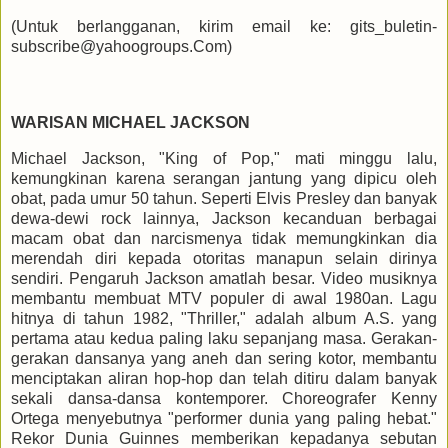
(Untuk berlangganan, kirim email ke: gits_buletin-
subscribe@yahoogroups.Com)
WARISAN MICHAEL JACKSON
Michael Jackson, "King of Pop," mati minggu lalu,
kemungkinan karena serangan jantung yang dipicu oleh
obat, pada umur 50 tahun. Seperti Elvis Presley dan banyak
dewa-dewi rock lainnya, Jackson kecanduan berbagai
macam obat dan narcismenya tidak memungkinkan dia
merendah diri kepada otoritas manapun selain dirinya
sendiri. Pengaruh Jackson amatlah besar. Video musiknya
membantu membuat MTV populer di awal 1980an. Lagu
hitnya di tahun 1982, "Thriller," adalah album A.S. yang
pertama atau kedua paling laku sepanjang masa. Gerakan-
gerakan dansanya yang aneh dan sering kotor, membantu
menciptakan aliran hop-hop dan telah ditiru dalam banyak
sekali dansa-dansa kontemporer. Choreografer Kenny
Ortega menyebutnya "performer dunia yang paling hebat."
Rekor Dunia Guinnes memberikan kepadanya sebutan