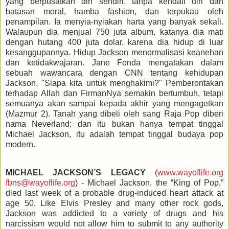
yang berpusatkan diri sendiri, tanpa kendali diri dan
batasan moral, hamba fashion, dan terpukau oleh
penampilan. Ia menyia-nyiakan harta yang banyak sekali.
Walaupun dia menjual 750 juta album, katanya dia mati
dengan hutang 400 juta dolar, karena dia hidup di luar
kesanggupannya. Hidup Jackson menormalisasi keanehan
dan ketidakwajaran. Jane Fonda mengatakan dalam
sebuah wawancara dengan CNN tentang kehidupan
Jackson, "Siapa kita untuk menghakimi?" Pemberontakan
terhadap Allah dan FirmanNya semakin bertumbuh, tetapi
semuanya akan sampai kepada akhir yang mengagetkan
(Mazmur 2). Tanah yang dibeli oleh sang Raja Pop diberi
nama Neverland; dan itu bukan hanya tempat tinggal
Michael Jackson, itu adalah tempat tinggal budaya pop
modern.
MICHAEL JACKSON’S LEGACY
(
www.wayoflife.org
fbns@wayoflife.org
) - Michael Jackson, the “King of Pop,”
died last week of a probable drug-induced heart attack at
age 50. Like Elvis Presley and many other rock gods,
Jackson was addicted to a variety of drugs and his
narcissism would not allow him to submit to any authority