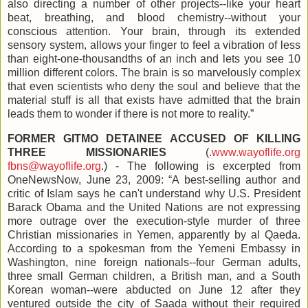
also directing a number of other projects--like your heart
beat, breathing, and blood chemistry--without your
conscious attention. Your brain, through its extended
sensory system, allows your finger to feel a vibration of less
than eight-one-thousandths of an inch and lets you see 10
million different colors. The brain is so marvelously complex
that even scientists who deny the soul and believe that the
material stuff is all that exists have admitted that the brain
leads them to wonder if there is not more to reality.”
FORMER GITMO DETAINEE ACCUSED OF KILLING
THREE MISSIONARIES
(.
www.wayoflife.org
fbns@wayoflife.org
.) - The following is excerpted from
OneNewsNow, June 23, 2009: “A best-selling author and
critic of Islam says he can't understand why U.S. President
Barack Obama and the United Nations are not expressing
more outrage over the execution-style murder of three
Christian missionaries in Yemen, apparently by al Qaeda.
According to a spokesman from the Yemeni Embassy in
Washington, nine foreign nationals--four German adults,
three small German children, a British man, and a South
Korean woman--were abducted on June 12 after they
ventured outside the city of Saada without their required