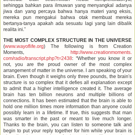
sehingga bahkan para ilmuwan yang menyangkal adanya
jiwa dan yang percaya bahwa hanya materi yang eksis,
mereka pun mengakui bahwa otak membuat mereka
bertanya-tanya apakah ada sesuatu lagi yang lain dibalik
realita ini."
THE MOST COMPLEX STRUCTURE IN THE UNIVERSE
(
www.wayoflife.org
)
The following is from Creation
Moments,
http://www.creationmoments.
com/radio/transcript.php?t=
2438
: “Whether you know it or
not, you are the proud owner of the most complex
arrangement of matter in the universe. I am speaking of your
brain. Even though it weighs only three pounds, the brain's
structure is so complex that it defies all explanation except
to admit that a higher intelligence created it. The average
brain has ten billion neurons and multiple billions of
connections. It has been estimated that the brain is able to
hold one million times more information than anyone could
possibly learn in a lifetime. If true, this suggests that man
was smarter in the past or meant to live much longer.
Thanks to the brain, you can listen to someone talk and
begin to put your reply together for him while your brain is