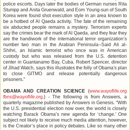
police escorts. Days later the bodies of German nurses Rita
Stumpp and Anita Gruenwald, and Eom Young-sun of South
Korea were found shot execution style in an area known to
be a hotbed of Al Qaeda activity. The fate of the remaining
six abducted people remains a mystery. Terrorism experts
say the crimes bear the mark of Al Qaeda, and they fear they
are the handiwork of the international terror organization’s
number two man in the Arabian Peninsula--Said Ali al-
Shihri, an Islamic terrorist who once was in American
custody but who was released from the U.S. detention
center in Guantanamo Bay, Cuba. Robert Spencer, director
of Jihad Watch, says this illustrates the folly of Obama's plan
to close GITMO and release potentially dangerous
prisoners.”
OBAMA AND CREATION SCIENCE
(
www.wayoflife.org
fbns@wayoflife.org
.) - The following is from Answers, a
quarterly magazine published by Answers in Genesis. “With
the U.S. presidential election now over, the world is closely
watching Barack Obama’s new agenda for ‘change.’ One
subject not likely to receive much media attention, however,
is the Creator’s place in policy debates. Like so many other