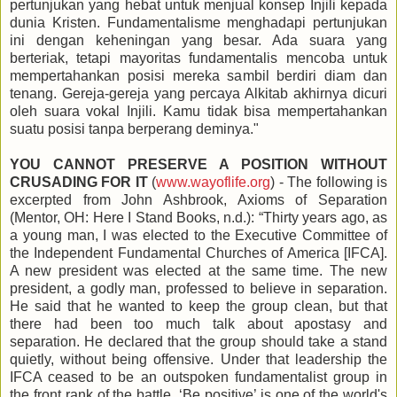
pertunjukan yang hebat untuk menjual konsep Injili kepada
dunia Kristen. Fundamentalisme menghadapi pertunjukan
ini dengan keheningan yang besar. Ada suara yang
berteriak, tetapi mayoritas fundamentalis mencoba untuk
mempertahankan posisi mereka sambil berdiri diam dan
tenang. Gereja-gereja yang percaya Alkitab akhirnya dicuri
oleh suara vokal Injili. Kamu tidak bisa mempertahankan
suatu posisi tanpa berperang deminya."
YOU CANNOT PRESERVE A POSITION WITHOUT
CRUSADING FOR IT
(
www.wayoflife.org
) - The following is
excerpted from John Ashbrook, Axioms of Separation
(Mentor, OH: Here I Stand Books, n.d.): “Thirty years ago, as
a young man, I was elected to the Executive Committee of
the Independent Fundamental Churches of America [IFCA].
A new president was elected at the same time. The new
president, a godly man, professed to believe in separation.
He said that he wanted to keep the group clean, but that
there had been too much talk about apostasy and
separation. He declared that the group should take a stand
quietly, without being offensive. Under that leadership the
IFCA ceased to be an outspoken fundamentalist group in
the front rank of the battle. ‘Be positive’ is one of the world's