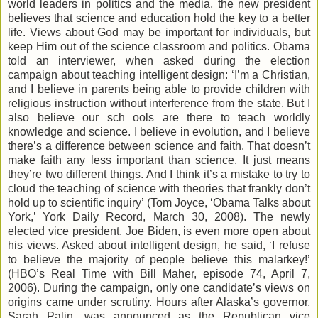
world leaders in politics and the media, the new president
believes that science and education hold the key to a better
life. Views about God may be important for individuals, but
keep Him out of the science classroom and politics. Obama
told an interviewer, when asked during the election
campaign about teaching intelligent design: ‘I’m a Christian,
and I believe in parents being able to provide children with
religious instruction without interference from the state. But I
also believe our sch ools are there to teach worldly
knowledge and science. I believe in evolution, and I believe
there’s a difference between science and faith. That doesn’t
make faith any less important than science. It just means
they’re two different things. And I think it’s a mistake to try to
cloud the teaching of science with theories that frankly don’t
hold up to scientific inquiry’ (Tom Joyce, ‘Obama Talks about
York,’ York Daily Record, March 30, 2008). The newly
elected vice president, Joe Biden, is even more open about
his views. Asked about intelligent design, he said, ‘I refuse
to believe the majority of people believe this malarkey!’
(HBO’s Real Time with Bill Maher, episode 74, April 7,
2006). During the campaign, only one candidate’s views on
origins came under scrutiny. Hours after Alaska’s governor,
Sarah Palin, was announced as the Republican vice