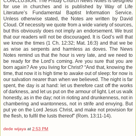
CONCLUSION: The Friday Church News Notes is designed
for use in churches and is published by Way of Life
Literature’s Fundamental Baptist Information Service.
Unless otherwise stated, the Notes are written by David
Cloud. Of necessity we quote from a wide variety of sources,
but this obviously does not imply an endorsement. We trust
that our readers will not be discouraged. It is God’s will that
we know the times (1 Ch. 12:32; Mat. 16:3) and that we be
as wise as serpents and harmless as doves. The News
Notes remind us that the hour is very late, and we need to
be ready for the Lord’s coming. Are you sure that you are
born again? Are you living for Christ? “And that, knowing the
time, that now it is high time to awake out of sleep: for now is
our salvation nearer than when we believed. The night is far
spent, the day is at hand: let us therefore cast off the works
of darkness, and let us put on the armour of light. Let us walk
honestly, as in the day; not in rioting and drunkenness, not in
chambering and wantonness, not in strife and envying. But
put ye on the Lord Jesus Christ, and make not provision for
the flesh, to fulfil the lusts thereof” (Rom. 13:11-14).
dede wijaya
at
2:53 PM