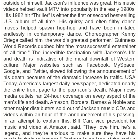
outside of himself. Jackson’s influence was great. His music
videos helped vault MTV into popularity in the early 1980s.
His 1982 hit “Thriller” is either the first or second best-selling
U.S. album of all time. His quirky and often filthy dance
moves helped spawn hop-hop and have been imitated
endlessly in contemporary dance. Choreographer Kenny
Ortega called him “the world’s greatest performer.” Guinness
World Records dubbed him “the most successful entertainer
of all time.” The incredible fascination with Jackson’s life
and death is indicative of the moral downfall of Western
culture. Major websites such as Facebook, MySpace,
Google, and Twitter, slowed following the announcement of
his death because of the dramatic increase in traffic. USA
Today, America’s largest daily newspaper, dedicated nearly
the entire front page to the pop icon’s death. Major news
media outlets ran 24-hour coverage on every aspect of the
man’s life and death. Amazon, Borders, Barnes & Noble and
other major distributers sold out of Jackson music CDs and
videos within an hour of the announcement of his passing.
In an attempt to explain this, Bill Carr, vice president for
music and video at Amazon, said, “They love him, he’s a
legend, and they’re anxious to make sure they have his