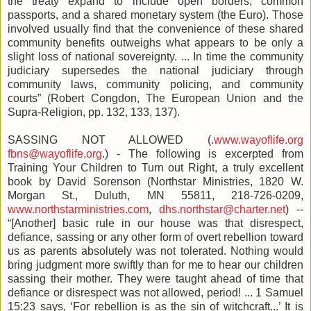
the treaty expand to include open borders, common
passports, and a shared monetary system (the Euro). Those
involved usually find that the convenience of these shared
community benefits outweighs what appears to be only a
slight loss of national sovereignty. ... In time the community
judiciary supersedes the national judiciary through
community laws, community policing, and community
courts” (Robert Congdon, The European Union and the
Supra-Religion, pp. 132, 133, 137).
SASSING NOT ALLOWED (.
www.wayoflife.org
fbns@wayoflife.org
.) - The following is excerpted from
Training Your Children to Turn out Right, a truly excellent
book by David Sorenson (Northstar Ministries, 1820 W.
Morgan St., Duluth, MN 55811, 218-726-0209,
www.northstarministries.com
,
dhs.northstar@charter.net
) --
“[Another] basic rule in our house was that disrespect,
defiance, sassing or any other form of overt rebellion toward
us as parents absolutely was not tolerated. Nothing would
bring judgment more swiftly than for me to hear our children
sassing their mother. They were taught ahead of time that
defiance or disrespect was not allowed, period! ... 1 Samuel
15:23 says, ‘For rebellion is as the sin of witchcraft...’ It is