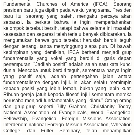
Fundamental Churches of America (IFCA). Seorang
presiden baru juga dipilih pada waktu yang sama. Presiden
baru itu, seorang yang saleh, mengaku percaya akan
separasi. Ia berkata bahwa ia ingin mempertahankan
kelompok tersebut bersih, tetapi bahwa selama ini masalah
kesesatan dan separasi telah terlalu banyak dibicarakan. Ia
mengumukan bahwa grup tersebut haruslah berdiri teguh
dengan tenang, tanpa menyinggung siapa pun. Di bawah
kepimpinan yang demikian, IFCA berhenti menjadi grup
fundamentalis yang vokal yang berdiri di garis depan
pertempuran. "Jadilah positif" adalah salah satu kata kunci
dunia. Mencoba untuk berdiri teguh, sementara hanya ingin
yang positif saja, adalah pertengahan jalan antara
fundamentalisme dengan injili. Ini akan selalu memimpin
kepada posisi yang lebih lemah, bukan yang lebih kuat.
Ribuan gereja jatuh kepada filosofi injili sementara mereka
berusaha menjadi fundamentalis yang "diam." Orang-orang
dan grup-grup seperti Billy Graham, Christianity Today,
National Association of Evangelicals, World Evangelical
Fellowship, Evangelical Foreign Missions Association,
Interdenominational Foreign Mission Association, Wheation
College, dan Fuller Seminary, telah menampilkan