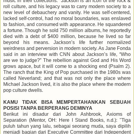
music in their collections.” Jackson is an icon of the rock &
roll culture, and his legacy was to carry modern society to a
new level of debauchery and vanity. He was self-centered,
lacked self-control, had no moral boundaries, was enslaved
to fashion, and consumed with appearance. He squandered
a fortune. Though he sold 750 million albums, he reportedly
died with a debt of $400 million, because he lived so far
beyond his means. Jackson’s life further normalized
weirdness and perversion in modern society. As Jane Fonda
said in an interview with CNN about Jackson’s life, “Who
are we to judge?” The rebellion against God and His Word
grows apace, but it will come to a shocking end (Psalm 2).
The ranch that the King of Pop purchased in the 1980s was
called Neverland; and that was not only the place where
Michael Jackson lived, it is also the place where the modern
pop culture dwells.
KAMU TIDAK BISA MEMPERTAHANKAN SEBUAH
POSISI TANPA BERPERANG DEMINYA
Berikut ini disadur dari John Ashbrook, Axioms of
Separation (Mentor, OH: Here I Stand Books, n.d.): "Tiga
puluh tahun yang lalu, sebagai seorang muda, saya dipilih
menjadi bagian dari Executive Committee dari Independent